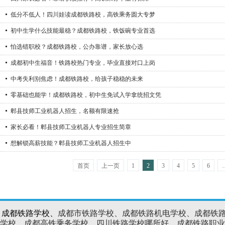
低分不低人！四川娃读成都铁路校，高铁乘务圆大专梦
初中生学什么技能最稳？成都铁路校，铁饭碗专业首选
怕选错职校？成都铁路校，公办靠谱，家长放心选
成都初中生福音！铁路校热门专业，毕业直接对口上岗
中考失利别焦虑！成都铁路校，给孩子稳稳的未来
零基础也能学！成都铁路校，初中生免试入学拿统招文凭
郫县技师工业机器人招生，名额有限速抢
家长必看！郫县技师工业机器人专业招生简章
想解锁高薪技能？郫县技师工业机器人招生中
首页
上一页
1
2
3
4
5
6
、成都铁路学校、
成都市铁路学校、成都铁路机电学校、成都铁
学校、成都高铁乘务学校、四川铁路学校哪所好、成都铁路职业