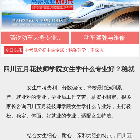
初中生择校必看：正规文凭+优质管理+升学保障
初中三年落幕，新的升学旅程从此开启
高铁动车乘务专业...
动车驾驶与维修
不想读普高、不想打工？初中生的第三条出路
今日头条
中考低分初中生专属：稳妥升学，不踩坑
初中毕业最佳选择：正规升学，不输普高生
四川五月花技师学院女生学什么专业好？稳就
成都好的公办技校四川五月花技师学院推荐｜应
业不踩坑
女生中考失利、分数偏低，择校最怕选到累、
急救援管理专业
成都好的公办技校四川五月花技师学院推荐｜高
差、就业难的专业，毕业后工作辛苦、薪资不稳定。很多
铁乘务专业
成都好的公办技校四川五月花技师学院推荐｜铁
家长咨询四川五月花技师学院女生学什么专业好，主打轻
路运输专业
成都好的公办技校四川五月花技师学院推荐｜铁
松、稳定、体面、好就业的专业，适配女生特质。
道检修专业
成都好的公办技校四川五月花技师学院推荐｜计
结合女生细心、耐心、亲和力强的特点，
四川五
算机应用技术专业