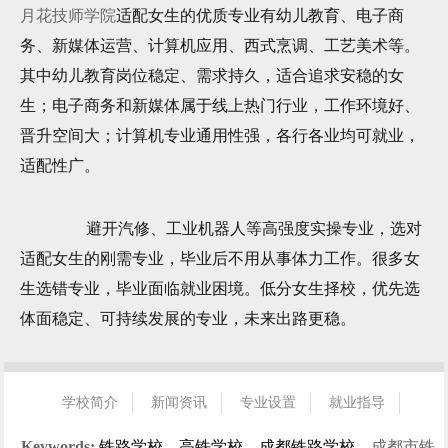
月花技师学院
适配女生的优质专业有幼儿教育、电子商
务、新媒体运营、计算机应用、西式烹调、工艺美术等。
其中幼儿教育岗位稳定、需求持久，适合追求安稳的女
生；电子商务和新媒体属于线上热门行业，工作环境好、
晋升空间大；计算机专业通用性强，各行各业均可就业，
适配性广。
避开汽修、工业机器人等高强度实操专业，选对
适配女生的刚需专业，毕业后不用从事体力工作。很多女
生选错专业，毕业面临就业困境。低分女生择校，优先选
体面稳定、可持续发展的专业，未来出路更稳。
学校简介
新闻资讯
专业设置
就业指导
招生指南
校园风光
学生风采
就业信息
联系我们
Keywords:
铁路学校、高铁学校、成都铁路学校、
成都市铁