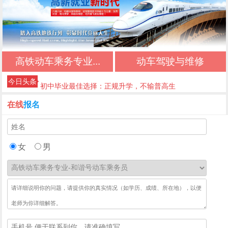
初中生择校必看：正规文凭+优质管理+升学保障
初中三年落幕，新的升学旅程从此开启
不想读普高、不想打工？初中生的第三条出路
高铁动车乘务专业...
动车驾驶与维修
中考低分初中生专属：稳妥升学，不踩坑
今日头条
初中毕业最佳选择：正规升学，不输普高生
成都好的公办技校四川五月花技师学院推荐｜应
在线
报名
急救援管理专业
成都好的公办技校四川五月花技师学院推荐｜高
铁乘务专业
成都好的公办技校四川五月花技师学院推荐｜铁
女
男
路运输专业
成都好的公办技校四川五月花技师学院推荐｜铁
道检修专业
成都好的公办技校四川五月花技师学院推荐｜计
算机应用技术专业