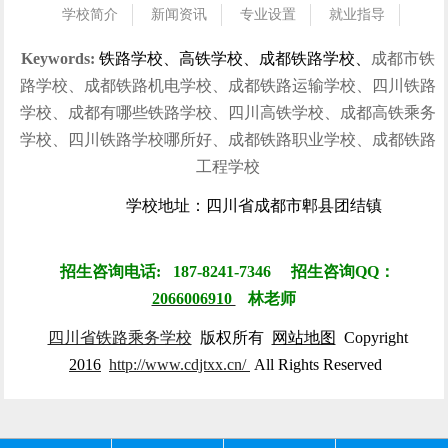
学校简介
新闻资讯
专业设置
就业指导
招生指南
校园风光
学生风采
就业信息
联系我们
Keywords:
铁路学校、高铁学校、成都铁路学校、
成都市铁
路学校、成都铁路机电学校、成都铁路运输学校、四川铁路
学校、成都有哪些铁路学校、四川高铁学校、成都高铁乘务
学校、四川铁路学校哪所好、成都铁路职业学校、成都铁路
工程学校
学校地址：四川省成都市郫县团结镇
招生咨询电话: 187-8241-7346 招生咨询QQ：
2066006910
林
老师
四川省铁路乘务学校
版权所有
网站地图
Copyright
2016
http://www.cdjtxx.cn/
All Rights Reserved