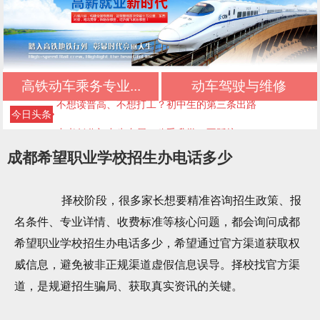
初中生择校必看：正规文凭+优质管理+升学保障
初中三年落幕，新的升学旅程从此开启
高铁动车乘务专业...
动车驾驶与维修
不想读普高、不想打工？初中生的第三条出路
今日头条
中考低分初中生专属：稳妥升学，不踩坑
初中毕业最佳选择：正规升学，不输普高生
成都希望职业学校招生办电话多少
成都好的公办技校四川五月花技师学院推荐｜应
择校阶段，很多家长想要精准咨询招生政策、报
急救援管理专业
成都好的公办技校四川五月花技师学院推荐｜高
名条件、专业详情、收费标准等核心问题，都会询问成都
铁乘务专业
成都好的公办技校四川五月花技师学院推荐｜铁
希望职业学校招生办电话多少，希望通过官方渠道获取权
路运输专业
成都好的公办技校四川五月花技师学院推荐｜铁
威信息，避免被非正规渠道虚假信息误导。择校找官方渠
道，是规避招生骗局、获取真实资讯的关键。
道检修专业
成都好的公办技校四川五月花技师学院推荐｜计
算机应用技术专业