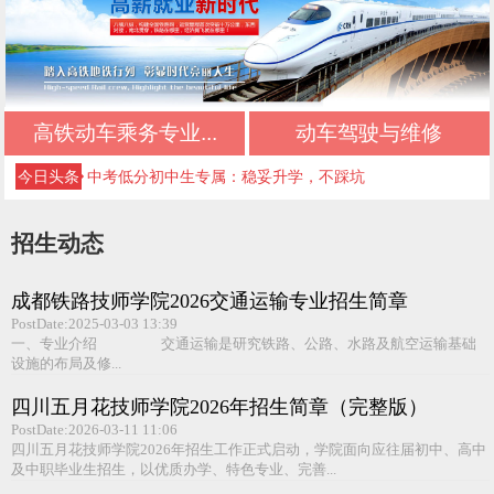
初中生择校必看：正规文凭+优质管理+升学保障
初中三年落幕，新的升学旅程从此开启
高铁动车乘务专业...
动车驾驶与维修
不想读普高、不想打工？初中生的第三条出路
今日头条
中考低分初中生专属：稳妥升学，不踩坑
初中毕业最佳选择：正规升学，不输普高生
招生动态
成都好的公办技校四川五月花技师学院推荐｜应
成都铁路技师学院2026交通运输专业招生简章
急救援管理专业
成都好的公办技校四川五月花技师学院推荐｜高
PostDate:2025-03-03 13:39
一、专业介绍 交通运输是研究铁路、公路、水路及航空运输基础
铁乘务专业
成都好的公办技校四川五月花技师学院推荐｜铁
设施的布局及修...
路运输专业
成都好的公办技校四川五月花技师学院推荐｜铁
四川五月花技师学院2026年招生简章（完整版）
PostDate:2026-03-11 11:06
道检修专业
成都好的公办技校四川五月花技师学院推荐｜计
四川五月花技师学院2026年招生工作正式启动，学院面向应往届初中、高中
及中职毕业生招生，以优质办学、特色专业、完善...
算机应用技术专业