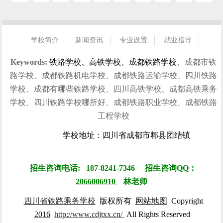
学校简介
新闻资讯
专业设置
就业指导
招生指南
校园风光
学生风采
就业信息
联系我们
Keywords:
铁路学校、高铁学校、成都铁路学校、
成都市铁
路学校、成都铁路机电学校、成都铁路运输学校、四川铁路
学校、成都有哪些铁路学校、四川高铁学校、成都高铁乘务
学校、四川铁路学校哪所好、成都铁路职业学校、成都铁路
工程学校
学校地址：四川省成都市郫县团结镇
招生咨询电话: 187-8241-7346 招生咨询QQ：
2066006910
林
老师
四川省铁路乘务学校
版权所有
网站地图
Copyright
2016
http://www.cdjtxx.cn/
All Rights Reserved