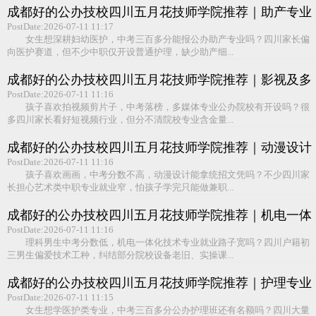
成都好的公办技校四川五月花技师学院推荐｜助产专业
PostDate:2026-07-11 11:17
女生想深耕妇幼医护，中考三百多分能报公办助产专业吗？四川家长偏
向医护赛道，但不少中职仅开设普通护理，缺少助产细...
成都好的公办技校四川五月花技师学院推荐｜影视及多
媒体制作专业
PostDate:2026-07-11 11:16
孩子喜欢拍视频剪片子，中考落榜，多媒体专业公办院校有开设吗？很
多四川家长看好短视频行业，但分不清院校专业含金量...
成都好的公办技校四川五月花技师学院推荐｜动漫设计
与制作专业
PostDate:2026-07-11 11:16
孩子喜欢画画，中考分数不高，动漫设计能拿统招文凭吗？不少四川家
长担心艺术类中职专业就业窄，怕孩子学完只能做兼职...
成都好的公办技校四川五月花技师学院推荐｜机电一体
化专业
PostDate:2026-07-11 11:16
理科男生中考分数低，机电一体化技术专业就业路子宽吗？四川户籍初
三男生偏爱技术工种，纠结部分院校设备老旧、实操课...
成都好的公办技校四川五月花技师学院推荐｜护理专业
PostDate:2026-07-11 11:15
女生想学医护类专业，中考三百多分公办护理班还有名额吗？四川大量