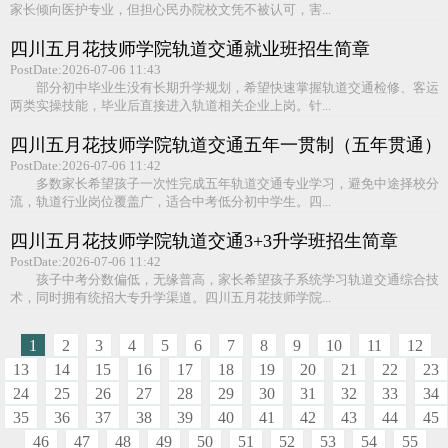
家长倾向医护专业，但担心民办院校文凭不被认可，害...
四川五月花技师学院轨道交通就业班招生简章
PostDate:2026-07-06 11:43
部分初中毕业生没有长期升学规划，希望快速掌握轨道交通检修、客运
两类实操技能，毕业后直接进入轨道相关企业上岗。针...
四川五月花技师学院轨道交通五年一贯制（五年贯通）
大专班招生招生简章
PostDate:2026-07-06 11:42
多数家长希望孩子一次性完成五年轨道交通专业学习，避免中途择校分
流，轨道行业岗位覆盖广，适合中考低分初中学生。四...
四川五月花技师学院轨道交通3+3升学班招生简章
PostDate:2026-07-06 11:42
孩子中考分数偏低，无缘普高，家长希望孩子系统学习轨道交通综合技
术，同时拥有统招大专升学渠道。四川五月花技师学院...
1
2
3
4
5
6
7
8
9
10
11
12
13
14
15
16
17
18
19
20
21
22
23
24
25
26
27
28
29
30
31
32
33
34
35
36
37
38
39
40
41
42
43
44
45
46
47
48
49
50
51
52
53
54
55