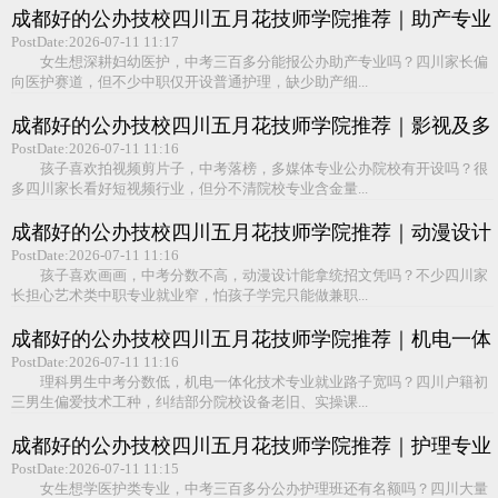
成都好的公办技校四川五月花技师学院推荐｜助产专业
PostDate:2026-07-11 11:17
女生想深耕妇幼医护，中考三百多分能报公办助产专业吗？四川家长偏
向医护赛道，但不少中职仅开设普通护理，缺少助产细...
成都好的公办技校四川五月花技师学院推荐｜影视及多
媒体制作专业
PostDate:2026-07-11 11:16
孩子喜欢拍视频剪片子，中考落榜，多媒体专业公办院校有开设吗？很
多四川家长看好短视频行业，但分不清院校专业含金量...
成都好的公办技校四川五月花技师学院推荐｜动漫设计
与制作专业
PostDate:2026-07-11 11:16
孩子喜欢画画，中考分数不高，动漫设计能拿统招文凭吗？不少四川家
长担心艺术类中职专业就业窄，怕孩子学完只能做兼职...
成都好的公办技校四川五月花技师学院推荐｜机电一体
化专业
PostDate:2026-07-11 11:16
理科男生中考分数低，机电一体化技术专业就业路子宽吗？四川户籍初
三男生偏爱技术工种，纠结部分院校设备老旧、实操课...
成都好的公办技校四川五月花技师学院推荐｜护理专业
PostDate:2026-07-11 11:15
女生想学医护类专业，中考三百多分公办护理班还有名额吗？四川大量