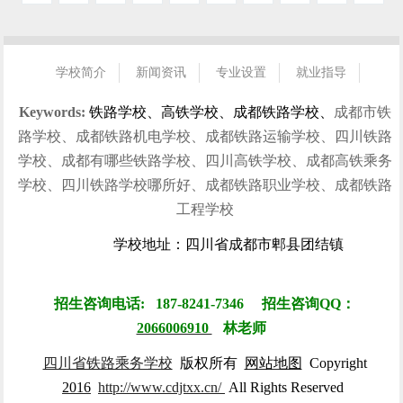
学校简介
新闻资讯
专业设置
就业指导
招生指南
校园风光
学生风采
就业信息
联系我们
Keywords:
铁路学校、高铁学校、成都铁路学校、
成都市铁
路学校、成都铁路机电学校、成都铁路运输学校、四川铁路
学校、成都有哪些铁路学校、四川高铁学校、成都高铁乘务
学校、四川铁路学校哪所好、成都铁路职业学校、成都铁路
工程学校
学校地址：四川省成都市郫县团结镇
招生咨询电话: 187-8241-7346 招生咨询QQ：
2066006910
林
老师
四川省铁路乘务学校
版权所有
网站地图
Copyright
2016
http://www.cdjtxx.cn/
All Rights Reserved