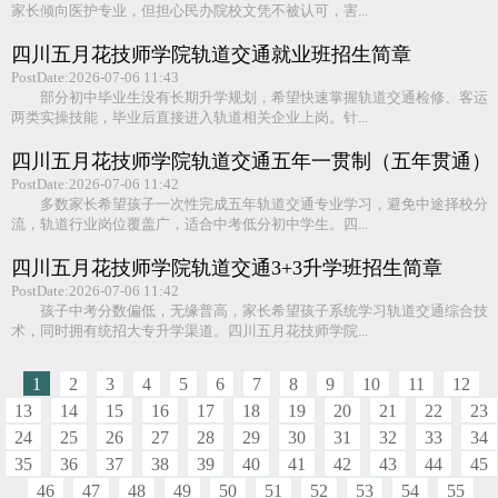
家长倾向医护专业，但担心民办院校文凭不被认可，害...
四川五月花技师学院轨道交通就业班招生简章
PostDate:2026-07-06 11:43
部分初中毕业生没有长期升学规划，希望快速掌握轨道交通检修、客运
两类实操技能，毕业后直接进入轨道相关企业上岗。针...
四川五月花技师学院轨道交通五年一贯制（五年贯通）
大专班招生招生简章
PostDate:2026-07-06 11:42
多数家长希望孩子一次性完成五年轨道交通专业学习，避免中途择校分
流，轨道行业岗位覆盖广，适合中考低分初中学生。四...
四川五月花技师学院轨道交通3+3升学班招生简章
PostDate:2026-07-06 11:42
孩子中考分数偏低，无缘普高，家长希望孩子系统学习轨道交通综合技
术，同时拥有统招大专升学渠道。四川五月花技师学院...
1
2
3
4
5
6
7
8
9
10
11
12
13
14
15
16
17
18
19
20
21
22
23
24
25
26
27
28
29
30
31
32
33
34
35
36
37
38
39
40
41
42
43
44
45
46
47
48
49
50
51
52
53
54
55