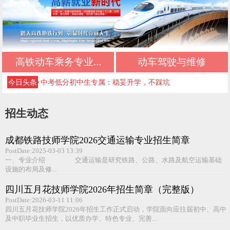
初中生择校必看：正规文凭+优质管理+升学保障
初中三年落幕，新的升学旅程从此开启
高铁动车乘务专业...
动车驾驶与维修
不想读普高、不想打工？初中生的第三条出路
今日头条
中考低分初中生专属：稳妥升学，不踩坑
初中毕业最佳选择：正规升学，不输普高生
招生动态
成都好的公办技校四川五月花技师学院推荐｜应
成都铁路技师学院2026交通运输专业招生简章
急救援管理专业
成都好的公办技校四川五月花技师学院推荐｜高
PostDate:2025-03-03 13:39
一、专业介绍 交通运输是研究铁路、公路、水路及航空运输基础
铁乘务专业
成都好的公办技校四川五月花技师学院推荐｜铁
设施的布局及修...
路运输专业
成都好的公办技校四川五月花技师学院推荐｜铁
四川五月花技师学院2026年招生简章（完整版）
PostDate:2026-03-11 11:06
道检修专业
成都好的公办技校四川五月花技师学院推荐｜计
四川五月花技师学院2026年招生工作正式启动，学院面向应往届初中、高中
及中职毕业生招生，以优质办学、特色专业、完善...
算机应用技术专业