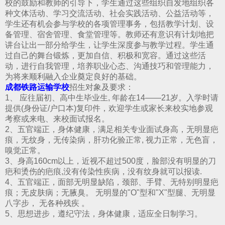
校的鼓励和教师的引导下，学生通过这些组织自发地组织各
种文体活动、学习交流活动、社会实践活动、公益活动等，
学生还有机会参与学校的各项管理事务，包括教学计划、设
备管理、宿舍管理、食堂管理等。教师还有意识有计划地把
讲台让出一部分给学生，让学生深度参与教学过程。学生通
过自己的舞台锻炼，更加自信、积极和宽容。通过这些活
动，进行自我管理，培养职业心态、沟通技巧和管理能力，
为将来顺利融入企业奠定良好的基础。
成都铁路运输学校
招生对象及要求：
1、 应往届初、高中生毕业生, 年龄在14——21岁。入学时请
提供(身份证/户口本)复印件，欢迎学生或家长来校实地参观
考察或来电、来校面试报名。
2、五官端正，身体健康，满足相关专业面试身高，无明显疤
痕，无纹身，无传染病，肝功化验正常, 视力正常，无色盲，
嗅觉正常。
3、身高160cm以上，近视不超过500度，脸部没有明显的刀
疤和烫伤的疤痕,没有传染性疾病，没有纹身就可以报读.
4、五官端正，面部无明显缺陷，颈部、手臂、无特别明显疤
痕；无皮肤病；无腋臭。 无明显的"O"型和"X"型腿、无明显
八字步， 无各种残疾 。
5、思想进步，遵纪守法，身体健康，适应全日制学习。