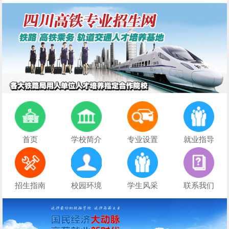
首页
学校简介
专业设置
就业指导
初中生择校必看：正规文凭+优质管理+升学保障
招生指南
校园环境
学生风采
联系我们
初中三年落幕，新的升学旅程从此开启
不想读普高、不想打工？初中生的第三条出路