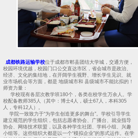
成都铁路运输学校
位于成都市郫县团结大学城，交通方便，
校园环境优越，校园门口公交直达市区，省会城市是政治、
经济、文化的集结地，在开阔学生视野、增长学生见识、就
业市场机会等方面，都是 地级城市和 县级城市不能比拟的！
师资力量：
学校现有各层次教学班180个，各类在校学生万余人。学
校配备教师385人（其中：博士4人，硕士67人，本科305
人，专科12人）。
学院一致致力于“为学生创造更多的舞台”。学校引导学生
建立规范的学生组织，包括志愿者协会、广播台、就业指导
协会、网络技术联盟，以及各种学生社团、学科小组、兴趣
小组等。这些组织大都是以一个“模拟企业”的形式运作。在学