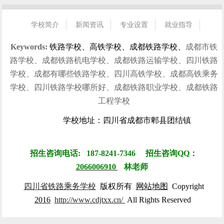
学校简介
新闻资讯
专业设置
就业指导
招生指南
校园风光
学生风采
就业信息
联系我们
Keywords:
铁路学校、高铁学校、成都铁路学校、
成都市铁
路学校、成都铁路机电学校、成都铁路运输学校、四川铁路
学校、成都有哪些铁路学校、四川高铁学校、成都高铁乘务
学校、四川铁路学校哪所好、成都铁路职业学校、成都铁路
工程学校
学校地址：四川省成都市郫县团结镇
招生咨询电话: 187-8241-7346 招生咨询QQ：
2066006910
林
老师
四川省铁路乘务学校
版权所有
网站地图
Copyright
2016
http://www.cdjtxx.cn/
All Rights Reserved