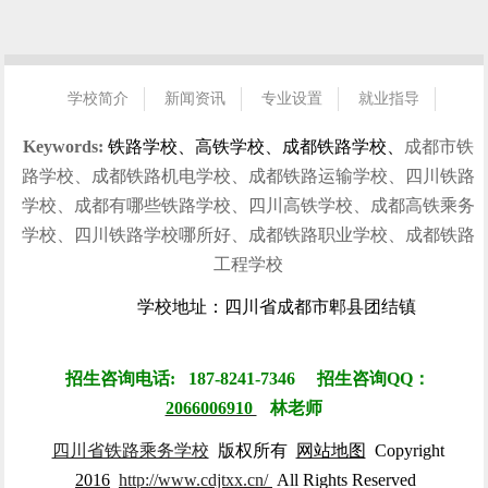
学校简介
新闻资讯
专业设置
就业指导
招生指南
校园风光
学生风采
就业信息
联系我们
Keywords:
铁路学校、高铁学校、成都铁路学校、
成都市铁
路学校、成都铁路机电学校、成都铁路运输学校、四川铁路
学校、成都有哪些铁路学校、四川高铁学校、成都高铁乘务
学校、四川铁路学校哪所好、成都铁路职业学校、成都铁路
工程学校
学校地址：四川省成都市郫县团结镇
招生咨询电话: 187-8241-7346 招生咨询QQ：
2066006910
林
老师
四川省铁路乘务学校
版权所有
网站地图
Copyright
2016
http://www.cdjtxx.cn/
All Rights Reserved