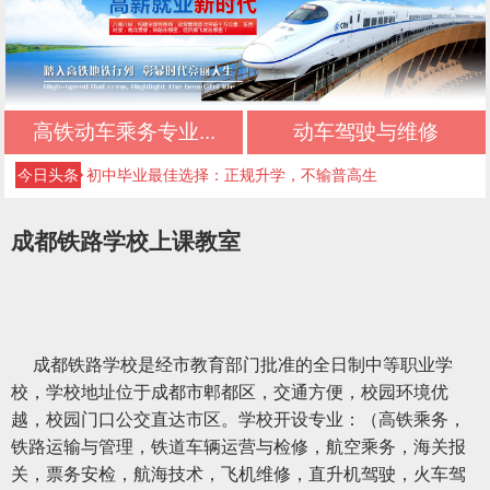
初中生择校必看：正规文凭+优质管理+升学保障
初中三年落幕，新的升学旅程从此开启
不想读普高、不想打工？初中生的第三条出路
高铁动车乘务专业...
动车驾驶与维修
中考低分初中生专属：稳妥升学，不踩坑
今日头条
初中毕业最佳选择：正规升学，不输普高生
成都好的公办技校四川五月花技师学院推荐｜应
成都铁路学校上课教室
急救援管理专业
成都好的公办技校四川五月花技师学院推荐｜高
铁乘务专业
成都好的公办技校四川五月花技师学院推荐｜铁
路运输专业
成都好的公办技校四川五月花技师学院推荐｜铁
成都铁路学校
是经市教育部门批准的全日制中等职业学
校，学校地址位于成都市郫都区，交通方便，校园环境优
道检修专业
成都好的公办技校四川五月花技师学院推荐｜计
越，校园门口公交直达市区。学校开设专业：（高铁乘务，
算机应用技术专业
铁路运输与管理，铁道车辆运营与检修，航空乘务，海关报
关，票务安检，航海技术，飞机维修，直升机驾驶，火车驾