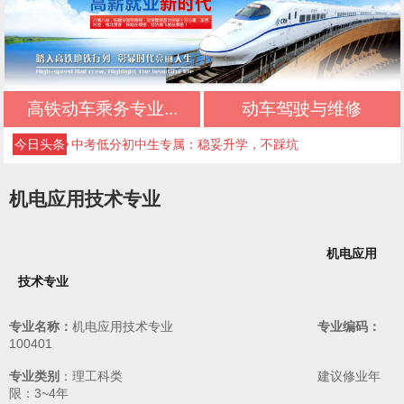
初中生择校必看：正规文凭+优质管理+升学保障
初中三年落幕，新的升学旅程从此开启
高铁动车乘务专业...
动车驾驶与维修
不想读普高、不想打工？初中生的第三条出路
今日头条
中考低分初中生专属：稳妥升学，不踩坑
初中毕业最佳选择：正规升学，不输普高生
机电应用技术专业
成都好的公办技校四川五月花技师学院推荐｜应
急救援管理专业
成都好的公办技校四川五月花技师学院推荐｜高
机电应用
技术专业
铁乘务专业
成都好的公办技校四川五月花技师学院推荐｜铁
路运输专业
成都好的公办技校四川五月花技师学院推荐｜铁
专业名称：
机电应用技术专业
专业编码：
100401
道检修专业
成都好的公办技校四川五月花技师学院推荐｜计
专业类别
：理工科类 建议修业年
限：3~4年
算机应用技术专业